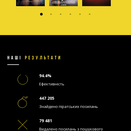
1
2
3
4
5
6
НАШІ
РЕЗУЛЬТАТИ
94.4
%
Ефективність
447 205
Знайдено піратських посилань
79 481
Видалено посилань з пошукового