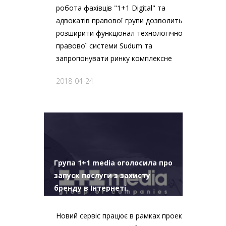
робота фахівців "1+1 Digital" та
адвокатів правової групи дозволить
розширити функціонал технологічно-
правової системи Sudum та
запропонувати ринку комплексне
рішення для захисту інтересів
2018-04-24
правовласників.
Група 1+1 media оголосила про
запуск послуги з захисту
бренду в Інтернеті.
Новий сервіс працює в рамках проекту