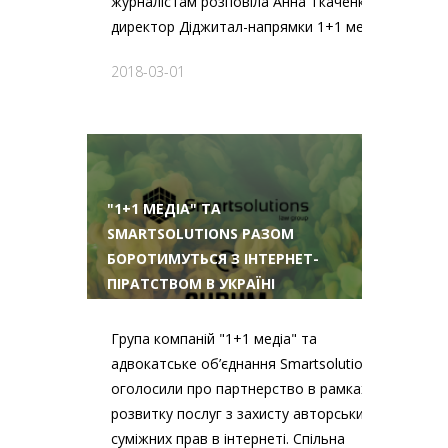
журналістам розповіла Анна Ткаченко,
директор Діджитал-напрямки 1+1 медіа.
2018-03-01
"1+1 МЕДІА" ТА
SMARTSOLUTIONS РАЗОМ
БОРОТИМУТЬСЯ З ІНТЕРНЕТ-
ПІРАТСТВОМ В УКРАЇНІ
Група компаній "1+1 медіа" та
адвокатське об’єднання Smartsolutions
оголосили про партнерство в рамках
розвитку послуг з захисту авторських і
суміжних прав в інтернеті. Спільна